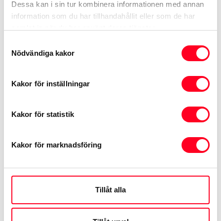
Dessa kan i sin tur kombinera informationen med annan
information som du har tillhandahållit eller som de har
samlat in när du har använt deras tjänster.
Samtyckesval
Nödvändiga kakor
Boka provkörning
Kakor för inställningar
Vänligen fyll i dina uppgifter, så kontaktar vi dig om
din provkörning
Kakor för statistik
Välj bilmodell och anläggning
1
Kakor för marknadsföring
Yaris Hybrid
Tillåt alla
Lingmans Bil