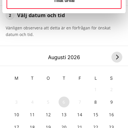
Tillåt urval
Välj datum och tid
2
Vänligen observera att detta är en förfrågan för önskat
datum och tid.
Augusti
2026
M
T
O
T
F
L
S
1
2
3
4
5
6
7
8
9
10
11
12
13
14
15
16
17
18
19
20
21
22
23