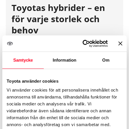
Toyotas hybrider – en
för varje storlek och
behov
Aygo X Hybrid
Yaris Hybrid
Samtycke
Information
Om
Yaris Cross Hybrid
Corolla Hybrid
Corolla Touring Sports Hybrid
Toyota använder cookies
Corolla Cross Hybrid
Vi använder cookies för att personalisera innehållet och
annonserna till användarna, tillhandahålla funktioner för
Toyota C-HR Hybrid
sociala medier och analysera vår trafik. Vi
RAV4 Hybrid
vidarebefordrar även sådana identifierare och annan
information från din enhet till de sociala medier och
Provkör någon av dessa bilar genom att fylla i
annons- och analysföretag som vi samarbetar med.
bokningsformuläret!