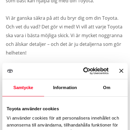
som bäst kan hjälpa dig med din Toyota.
Vi är ganska säkra på att du bryr dig om din Toyota.
Och vet du vad? Det gör vi med! Vi vill att varje Toyota
ska vara i bästa möjliga skick. Vi är mycket noggranna
och älskar detaljer – och det är ju detaljerna som gör
helheten!
Hos oss på Toyotaverkstäderna finns teknikerna med
fördjupade kunskaper om din bil, de som får den att
bara gå och gå, felfritt och länge. Och som håller
Samtycke
Information
Om
andrahandsvärdet uppe inför den dag det är dags att
sälja.
Toyota använder cookies
Vi använder cookies för att personalisera innehållet och
Men här finns inte bara kunskap och omtanke om din
annonserna till användarna, tillhandahålla funktioner för