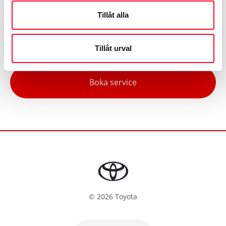
garantier på både arbete och delar.
Tillåt alla
Varmt välkommen!
Tillåt urval
Boka service
©
2026
Toyota