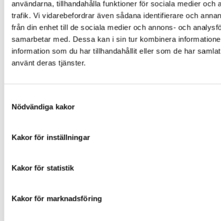
användarna, tillhandahålla funktioner för sociala medier och 
fordon i vägtrafikregistret.
trafik. Vi vidarebefordrar även sådana identifierare och anna
från din enhet till de sociala medier och annons- och analysf
samarbetar med. Dessa kan i sin tur kombinera informatio
Vi vill även upplysa om att det kan vara våra
information som du har tillhandahållit eller som de har samlat
samarbetspartners som är personuppgiftsansvariga
använt deras tjänster.
när du använder våra verkstadstjänster, köper
tilläggstjänster eller produkter som levereras av
Samtyckesval
någon av våra samarbetspartners (t.ex.
Nödvändiga kakor
fordonsinformation som fordonstillverkare samlar in
eller information om du tecknar försäkring eller
Kakor för inställningar
finansiering med finans- eller försäkringsbolag som vi
samarbetar med). Dessa aktörer har då ett eget
Kakor för statistik
ansvar för att informera dig om hanteringen av dina
personuppgifter.
Kakor för marknadsföring
Hur skyddar vi dina personuppgifter?