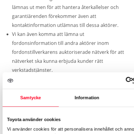
lämnas ut men för att hantera återkallelser och
garantiärenden förekommer även att
kontaktinformation utlämnas till dessa aktörer.
Vi kan även komma att lämna ut
fordonsinformation till andra aktörer inom
fordonstillverkarens auktoriserade nätverk för att
nätverket ska kunna erbjuda kunder rätt
verkstadstjänster.
Vi kan även komma att lämna ut dina
personuppgifter till försäkringsbolag när du köper
ett fordon av oss eller lämnar in ett fordon för
Samtycke
Information
service eller reparation t.ex. vid skadereparationer.
Vi kan komma att lämna ut dina uppgifter till
Toyota använder cookies
myndigheter för att det är nödvändigt eller för att
Vi använder cookies för att personalisera innehållet och annon
de har rätt till information t.ex. för registrering av