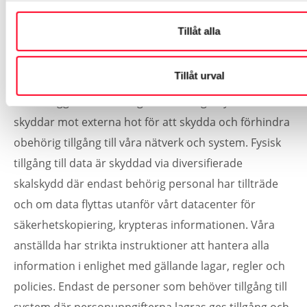
Tillåt alla
Vi, och i förekommande fall våra samarbetspartners,
har vidtagit flera säkerhetsåtgärder för att skydda de
Tillåt urval
personuppgifter som behandlas. Vi har redundanta
brandväggar med intelligenta intrångsskydd som
skyddar mot externa hot för att skydda och förhindra
obehörig tillgång till våra nätverk och system. Fysisk
tillgång till data är skyddad via diversifierade
skalskydd där endast behörig personal har tillträde
och om data flyttas utanför vårt datacenter för
säkerhetskopiering, krypteras informationen. Våra
anställda har strikta instruktioner att hantera alla
information i enlighet med gällande lagar, regler och
policies. Endast de personer som behöver tillgång till