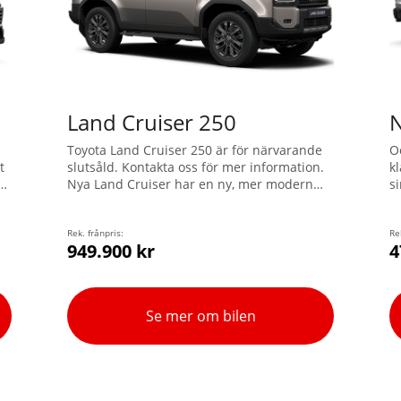
Land Cruiser 250
N
Toyota Land Cruiser 250 är för närvarande
O
t
slutsåld. Kontakta oss för mer information.
k
v
Nya Land Cruiser har en ny, mer modern
s
och ännu mer robust exteriör. Ingen annan
h
ed
SUV kan erbjuda den här unika
fy
kombinationen av väg- och
Rek. frånpris:
d
Re
949.900 kr
4
terrängprestanda!
f
4
d
m
Se mer om bilen
e
a