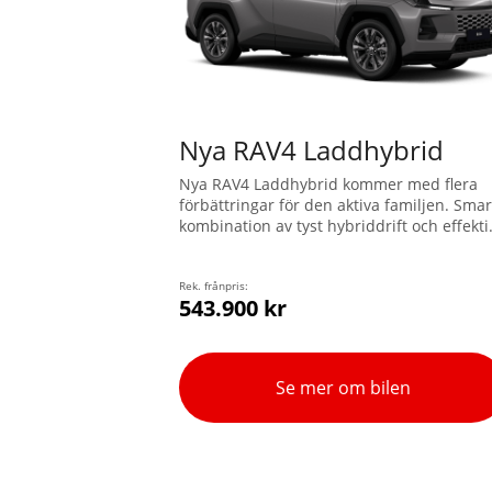
Nya RAV4 Laddhybrid
Nya RAV4 Laddhybrid kommer med flera
förbättringar för den aktiva familjen. Smar
kombination av tyst hybriddrift och effekti
prestanda, förbättrad uppkoppling till
navigation och säkerhetstjänster, samt m
en dragvikt på 2.000 kg.
Rek. frånpris:
543.900 kr
Se mer om bilen