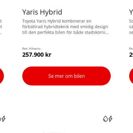
Yaris Hybrid
Y
t
Toyota Yaris Hybrid kombinerar en
S
et
förbättrad hybridteknik med smidig design
sä
h
till den perfekta bilen för både stadskörning
se
och längre äventyr. Välj mellan två
d
n
avancerade drivlinor – Hybrid 115 och
1
Hybrid 130. Yaris är rymlig, snabb och
Rek. frånpris:
To
Re
257.900 kr
2
bränslesnål. Upptäck denna
revolutionerande och kompakta hybrid som
är fullpackad med teknologi.
Se mer om bilen