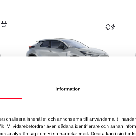
Information
Toyota C-HR Hybrid
T
Toyota C-HR Hybrid är självladdande och
T
femte generationens hybridteknik ger en
e
responsiv drivlina med låga utsläpp.
v
ersonalisera innehållet och annonserna till användarna, tillhandah
Modellen har en unik och innovativ design,
g
ik. Vi vidarebefordrar även sådana identifierare och annan informa
med skarpa linjer och en strömlinjeformad
au
ed
profil. Finns även med Toyotas intelligenta
Rek. frånpris:
m
Re
och analysföretag som vi samarbetar med. Dessa kan i sin tur 