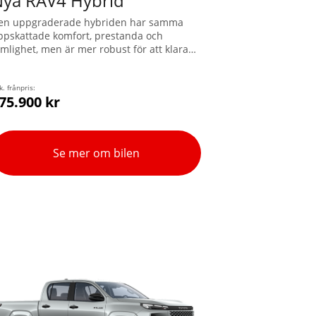
ya RAV4 Hybrid
en uppgraderade hybriden har samma
ppskattade komfort, prestanda och
ymlighet, men är mer robust för att klara
v både äventyr och vardag. Med den
ntelligenta fyrhjulsdriften AWD-i får du en
agvikt upp till 2.000 kg.
k. frånpris:
75.900 kr
Se mer om bilen