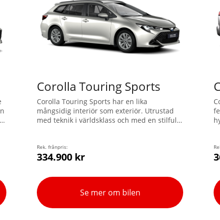
Corolla Touring Sports
C
e
Corolla Touring Sports har en lika
C
on
mångsidig interiör som exteriör. Utrustad
f
e
med teknik i världsklass och med en stilfull
h
design så är Corolla en ikon för den
f
moderna tiden. Välj mellan två olika
e
hybridmotorer i världsklass för samma
Rek. frånpris:
f
Re
334.900 kr
3
modell; en 1,8 l eller en ännu kraftfullare på
s
2,0 l som tar din hybridbil till en helt ny
nivå.
Se mer om bilen