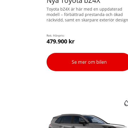
Nya Toyota bZ4X
Toyota bZ4X är här med en uppdaterad
modell – förbättrad prestanda och ökad
räckvidd, samt en skarpare exteriör design
Välj mellan två olika storlekar på batteri o
framhjulsdrift eller X-MODE fyrhjulsdrift.
Batteriförvärmning för snabbare laddning
Rek. frånpris:
479.900 kr
ingår som standard. Ruttplanering med
beräknade laddstopp finns integrerat i
navigationssystemet och baseras på bilen
batteristatus, beräknad räckvidd och ledig
Se mer om bilen
laddpunkter.