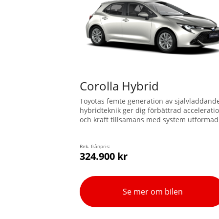
Corolla Hybrid
Toyotas femte generation av självladdand
hybridteknik ger dig förbättrad accelerati
och kraft tillsamans med system utformad
för att stödja dig och göra körningen
säkrare. Den stilrena profilen har en låg
motorhuv och en svepande, aerodynamisk
Rek. frånpris:
324.900 kr
taklinje. Världens mest sålda bil är nu
bättre än någonsin.
Se mer om bilen