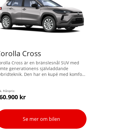
orolla Cross
orolla Cross är en bränslesnål SUV med
emte generationens självladdande
ybridteknik. Den har en kupé med komfort
ör alla passagerare, bekväm lasthöjd och
tt rymligt bagageutrymme. Modellen har
yrhjulsdrift (AWD-i) och klassledande
k. frånpris:
60.900 kr
äkerhetsfunktioner.
Se mer om bilen