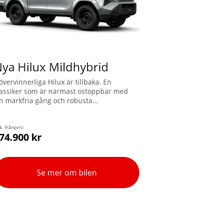
ya Hilux Mildhybrid
övervinnerliga Hilux är tillbaka. En
lassiker som är närmast ostoppbar med
in markfria gång och robusta
julupphängning. Hilux är utrustad med
rhjulsdrift, diffspärr, hög markfrigång och
e allra senaste elektroniska hjälpmedlen
k. frånpris:
74.900 kr
ör ökad framkomlighet. Hilux Mildhybrid
8V kräver ingen laddning och kombinerar
ieselkraftens vridmoment och
ångsidighet med extra stöd från en
Se mer om bilen
lektrisk motor-generator för mjuk
cceleration från låga hastigheter.