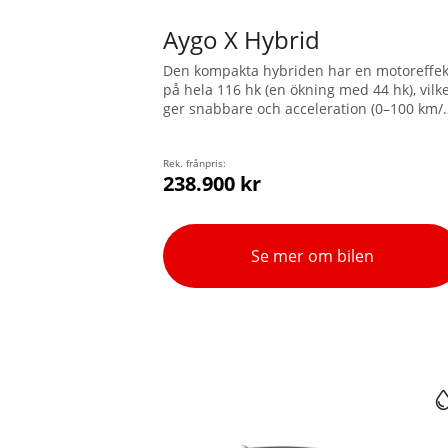
Aygo X Hybrid
Den kompakta hybriden har en motoreffek
på hela 116 hk (en ökning med 44 hk), vilk
ger snabbare och acceleration (0–100 km/
på mindre än 10 sekunder) och roligare
körning både i staden och utanför. Med e
svängradie på enbart 4,7 m, och en låg
Rek. frånpris:
238.900 kr
tyngdpunkt, är Aygo X idealisk för
stadskörning och lätt att parkera.
Se mer om bilen