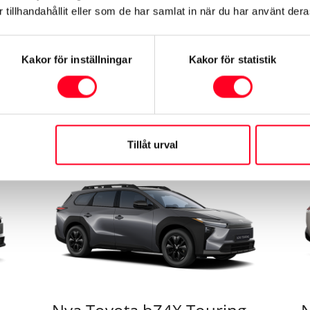
350.900 kr
4
nik
fyrhjulsdriftsystem (AWD-i).
i
tillhandahållit eller som de har samlat in när du har använt deras
s
s
ef
Se mer om bilen
Kakor för inställningar
Kakor för statistik
Tillåt urval