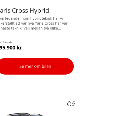
aris Cross Hybrid
om ledande inom hybridteknik har vi
kerställt att vår nya Yaris Cross har vår
naste teknik. Välj mellan två olika
rivlinor, Hybrid 115 eller den nya Hybrid
30. Nu kan du även få Yaris Cross med
yotas intelligenta fyrhjulsdrift, AWD-i.
k. frånpris:
95.900 kr
Se mer om bilen