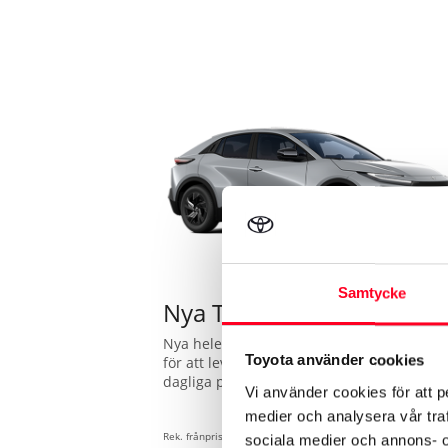
Samtycke
Nya Toyota C-HR+
Nya helelektriska Toyota C-HR+ är skapad
Toyota använder cookies
för att leverera på alla punkter. Från den
dagliga pendlingen till långresan med
Vi använder cookies för att p
familjen – det här är elbilen som sätter en
medier och analysera vår traf
ny standard med räckvidd och prestanda
som imponerar. Glöm räckviddsångest, m
Rek. frånpris:
sociala medier och annons- 