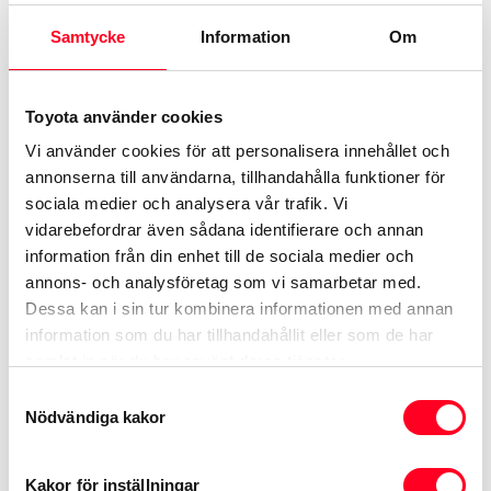
Samtycke
Information
Om
Befintliga fel på bilen
Toyota använder cookies
Vi använder cookies för att personalisera innehållet och
Toyota Relax täcker ej befintliga fel på bilen då
annonserna till användarna, tillhandahålla funktioner för
garantin aktiveras. Därför tillämpar vi 30 dagars
sociala medier och analysera vår trafik. Vi
karens när du för första gången servar din bil
vidarebefordrar även sådana identifierare och annan
information från din enhet till de sociala medier och
hos oss. Fel som inträffar efter 30 dagar ersätts
annons- och analysföretag som vi samarbetar med.
enligt villkorsbilagan. Ingen ytterligare karens
Dessa kan i sin tur kombinera informationen med annan
tillämpas, förutsatt att nästkommande service
information som du har tillhandahållit eller som de har
utförs hos auktoriserad Toyota-verkstad inom
samlat in när du har använt deras tjänster.
den tids- och milsintervall som gäller för bilens
Samtyckesval
Nödvändiga kakor
serviceschema.
Kakor för inställningar