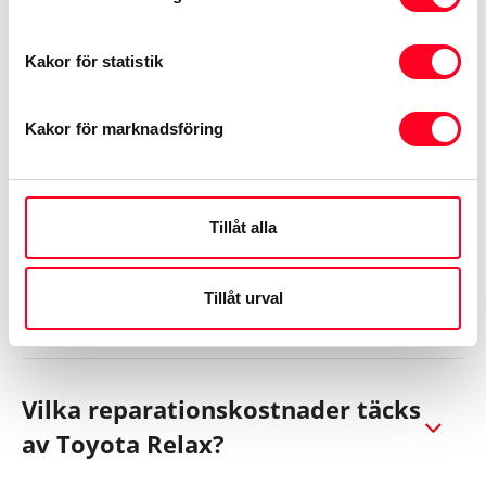
Boka service »
Kakor för statistik
Kakor för marknadsföring
FAQ - de vanligaste
frågorna om Toyota Relax
Tillåt alla
Är Toyota Relax en förlängning
Tillåt urval
av nybilsgarantin?
Vilka reparationskostnader täcks
av Toyota Relax?