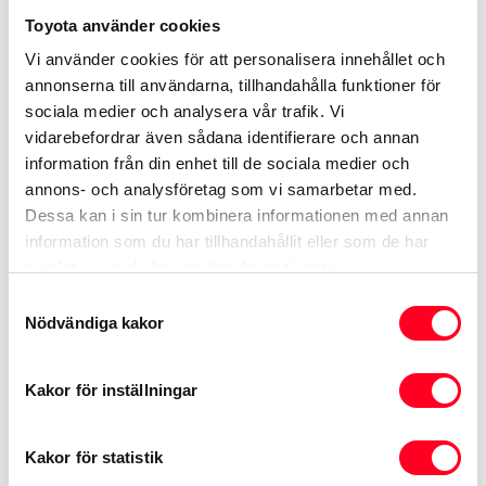
Toyota använder cookies
Vi använder cookies för att personalisera innehållet och
annonserna till användarna, tillhandahålla funktioner för
sociala medier och analysera vår trafik. Vi
vidarebefordrar även sådana identifierare och annan
information från din enhet till de sociala medier och
annons- och analysföretag som vi samarbetar med.
Dessa kan i sin tur kombinera informationen med annan
information som du har tillhandahållit eller som de har
samlat in när du har använt deras tjänster.
Samtyckesval
Nödvändiga kakor
Behåll bilen
Kakor för inställningar
Gör en slutbetalning och behåll bilen
efter kontraktstidens slut. Du
Kakor för statistik
bestämmer själv vilken slutbetalning