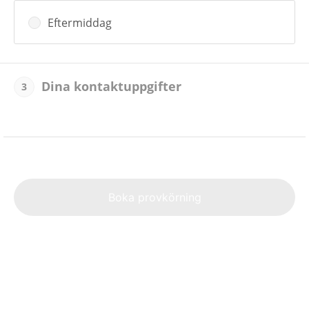
Eftermiddag
Dina kontaktuppgifter
3
Alte
Boka provkörning