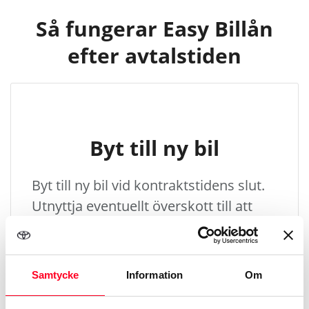
Så fungerar Easy Billån
efter avtalstiden
Byt till ny bil
Byt till ny bil vid kontraktstidens slut.
Utnyttja eventuellt överskott till att
finansiera kontantinsatsen på den nya
bilen. Det garanterade återköpsvärdet
ger ett tryggt andrahandsvärde.
Samtycke
Information
Om