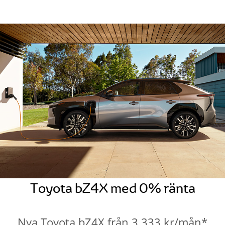
Toyota bZ4X med 0% ränta
Nya Toyota bZ4X från 3.333 kr/mån*