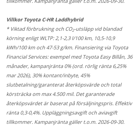
tillkommer. Kampanjränta gäller t.o.m. 2026-09-30.
Villkor Toyota C-HR Laddhybrid
* Viktad förbrukning och CO
-utsläpp vid blandad
2
körning enligt WLTP: 2,1-2,3 l/100 km, 10,5-10,9
kWh/100 km och 47-53 g/km. Finansiering via Toyota
Financial Services: exempel med Toyota Easy Billån, 36
månader, kampanjränta 0% (ord. rörlig ränta 6,25%
mar 2026), 30% kontant/inbyte, 45%
slutbetalning/garanterat återköpsvärde och total
körsträcka om max 4.500 mil. Det garanterade
återköpsvärdet är baserat på försäljningspris. Effektiv
ränta 0,3-0,4%. Uppläggningsavgift och aviavgift
tillkommer. Kampanjränta gäller t.o.m. 2026-09-30.