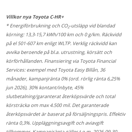
Villkor nya Toyota C-HR+
* Energiförbrukning och CO
-utsläpp vid blandad
2
körning: 13,3-15,7 kWh/100 km och 0 g/km. Räckvidd
på el 501-607 km enligt WLTP. Verklig räckvidd kan
avvika beroende på bl.a. utrustning, körsätt och
körförhållanden. Finansiering via Toyota Financial
Services: exempel med Toyota Easy Billån, 36
månader, kampanjränta 0% (ord. rörlig ränta 6,25%
jun 2026), 30% kontant/inbyte, 45%
slutbetalning/garanterat återköpsvärde och total
körsträcka om max 4.500 mil. Det garanterade
återköpsvärdet är baserat på försäljningspris. Effektiv
ränta 0,3%. Uppläggningsavgift och aviavgift
tillkommer. Kampanjränta gäller t.o.m. 2026-09-30.