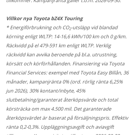
tillkommer. Kampanjränta gäller t.o.m. 2026-09-30.
Villkor nya Toyota bZ4X Touring
* Energiförbrukning och CO
-utsläpp vid blandad
2
körning enligt WLTP: 14-16,6 kWh/100 km och 0 g/km.
Räckvidd på el 479-591 km enligt WLTP. Verklig
räckvidd kan avvika beroende på bl.a. utrustning,
körsätt och körförhållanden.
Finansiering via Toyota
Financial Services: exempel med Toyota Easy Billån, 36
månader, kampanjränta 0% (ord. rörlig ränta 6,25%
jun 2026), 30% kontant/inbyte, 45%
slutbetalning/garanterat återköpsvärde och total
körsträcka om max 4.500 mil. Det garanterade
återköpsvärdet är baserat på försäljningspris. Effektiv
ränta 0,2-0,3%. Uppläggningsavgift och aviavgift