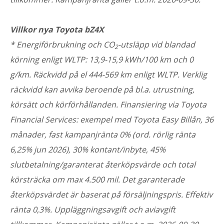
Villkor nya Toyota bZ4X
* Energiförbrukning och CO
-utsläpp vid blandad
2
körning enligt WLTP: 13,9-15,9 kWh/100 km och 0
g/km. Räckvidd på el 444-569 km enligt WLTP. Verklig
räckvidd kan avvika beroende på bl.a. utrustning,
körsätt och körförhållanden. Finansiering via Toyota
Financial Services: exempel med Toyota Easy Billån, 36
månader, fast kampanjränta 0% (ord. rörlig ränta
6,25% jun 2026), 30% kontant/inbyte, 45%
slutbetalning/garanterat återköpsvärde och total
körsträcka om max 4.500 mil. Det garanterade
återköpsvärdet är baserat på försäljningspris. Effektiv
ränta 0,3%. Uppläggningsavgift och aviavgift